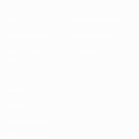
Sobre
Federações nacionais
Competições em curso
Desenvolvimento
Sustentabilidade
Notícias e media
EXPLORAR
MAIS
UEFA.tv
MyUEFA
Calendário de jogos
UC3
Rankings
Bilhetes/Hospitalidade
Loja das Selecções