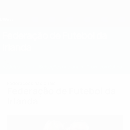
Saltar
para
o
conteúdo
principal
Home
Federação de Futebol da
Irlanda
IRL
Notícias
Sobre
Selecções nacionais
Prova doméstica
Federações nacionais
Federação de Futebol da
Irlanda