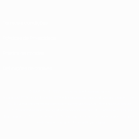
Termos e condições
Políticas de Privacidade
Política de cookies
Definições de cookies
© 1998-2026 UEFA. Todos os direitos reservados
A palavra UEFA, o logótipo da UEFA e todas as marcas relativas às competições
da UEFA estão protegidas por marcas registadas e/ou direitos de autor da
UEFA. As referidas marcas registadas não podem ser utilizadas para qualquer
fim comercial. A utilização do UEFA.com implica o seu acordo com os Termos e
Condições, e com a Política de Privacidade.