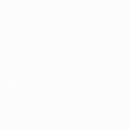
Nacionais
Loja das Competições
Masculinas de Clubes
da UEFA
UEFA Men's Club
Competitions
Memorabilia
MUDAR IDIOMA
Português
English
Français
Deutsch
Русский
Español
Italiano
Português
SIGA-NOS EM