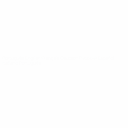
Notícias
Sobre
SITES' DA
REDE UEFA
UEFA.com
Fundação
UEFA
MUDAR IDIOMA
Português
English
Français
Deutsch
Русский
Español
Italiano
Português
Privacidade
Termos e condições
Política de cookies
Definições de cookies
© 1998-2026 UEFA. Todos os direitos reservados