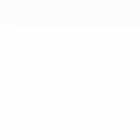
Saltar
para
o
conteúdo
principal
UEFA Youth League
ATANÁSIO
Atanásio Estatísticas
Sporting CP
Portugal
Comparar
Geral
Sem dados para este jogador