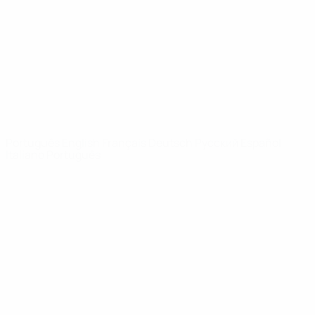
Notícias
Sobre
SITES' DA
REDE UEFA
UEFA.com
Fundação
UEFA
MUDAR IDIOMA
Português
English
Français
Deutsch
Русский
Español
Italiano
Português
Privacidade
Termos e condições
Política de cookies
Definições de cookies
© 1998-2026 UEFA. Todos os direitos reservados