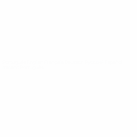
Notícias
Sobre
SITES' DA
REDE UEFA
UEFA.com
Fundação
UEFA
MUDAR IDIOMA
Português
English
Français
Deutsch
Русский
Español
Italiano
Português
Privacidade
Termos e condições
Política de cookies
Definições de cookies
© 1998-2026 UEFA. Todos os direitos reservados