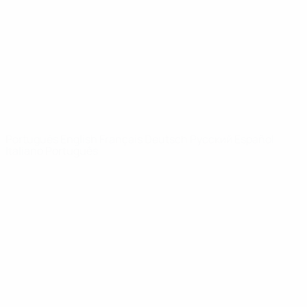
Notícias
Sobre
SITES' DA
REDE UEFA
UEFA.com
Fundação
UEFA
MUDAR IDIOMA
Português
English
Français
Deutsch
Русский
Español
Italiano
Português
Privacidade
Termos e condições
Política de cookies
Definições de cookies
© 1998-2026 UEFA. Todos os direitos reservados