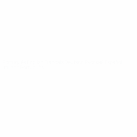
Notícias
Sobre
SITES' DA
REDE UEFA
UEFA.com
Fundação
UEFA
MUDAR IDIOMA
Português
English
Français
Deutsch
Русский
Español
Italiano
Português
Privacidade
Termos e condições
Política de cookies
Definições de cookies
© 1998-2026 UEFA. Todos os direitos reservados