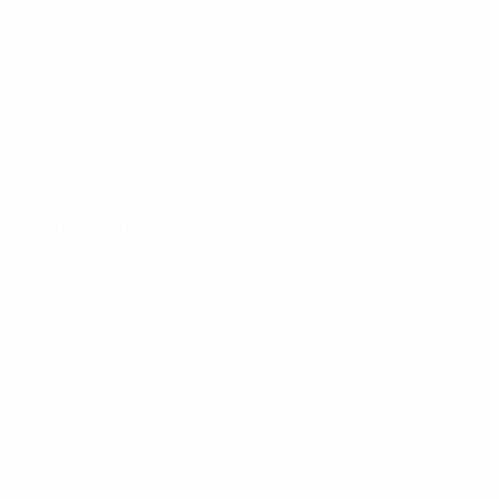
Notícias
Sobre
SITES' DA
REDE UEFA
UEFA.com
Fundação
UEFA
MUDAR IDIOMA
Português
English
Français
Deutsch
Русский
Español
Italiano
Português
Privacidade
Termos e condições
Política de cookies
Definições de cookies
© 1998-2026 UEFA. Todos os direitos reservados