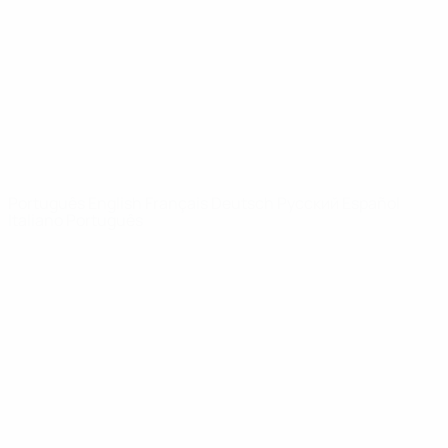
Notícias
Sobre
SITES' DA
REDE UEFA
UEFA.com
Fundação
UEFA
MUDAR IDIOMA
Português
English
Français
Deutsch
Русский
Español
Italiano
Português
Privacidade
Termos e condições
Política de cookies
Definições de cookies
© 1998-2026 UEFA. Todos os direitos reservados