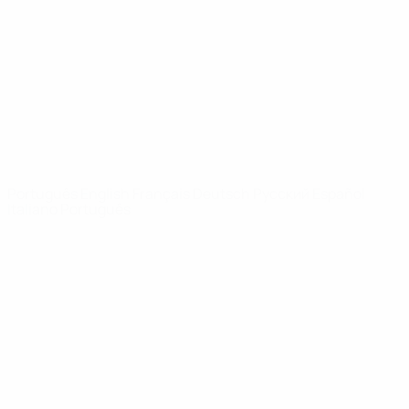
Notícias
Sobre
SITES' DA
REDE UEFA
UEFA.com
Fundação
UEFA
MUDAR IDIOMA
Português
English
Français
Deutsch
Русский
Español
Italiano
Português
Privacidade
Termos e condições
Política de cookies
Definições de cookies