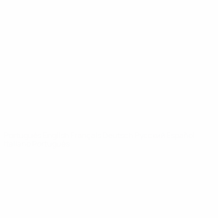
Vídeos
História
Notícias
Sobre
SITES' DA
REDE UEFA
UEFA.com
Fundação
UEFA
MUDAR IDIOMA
Português
English
Français
Deutsch
Русский
Español
Italiano
Português
Privacidade
Termos e condições
Política de cookies
Definições de cookies