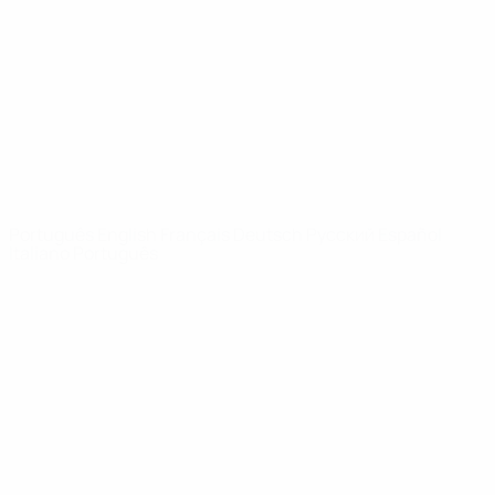
Notícias
Sobre
SITES' DA
REDE UEFA
UEFA.com
Fundação
UEFA
MUDAR IDIOMA
Português
English
Français
Deutsch
Русский
Español
Italiano
Português
Privacidade
Termos e condições
Política de cookies
Definições de cookies