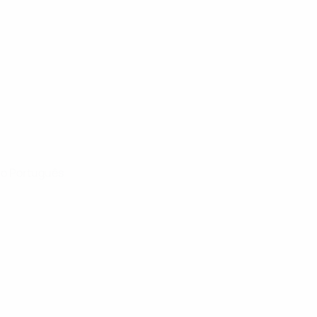
História
Sobre
no
Português