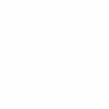
Vídeos
Notícias
SITES' DA REDE UEFA
UEFA.com
Fundação UEFA
MUDAR IDIOMA
Português
English
Français
Deutsch
Русский
Español
Italia
Privacidade
Termos e condições
Política de cookies
Definições de cookies