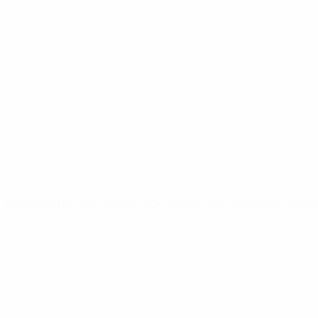
UEFA Youth League
Vídeos
Notícias
SITES' DA REDE UEFA
UEFA.com
Fundação UEFA
MUDAR IDIOMA
Português
English
Français
Deutsch
Русский
Español
Italia
Privacidade
Termos e condições
Política de cookies
Definições de cookies