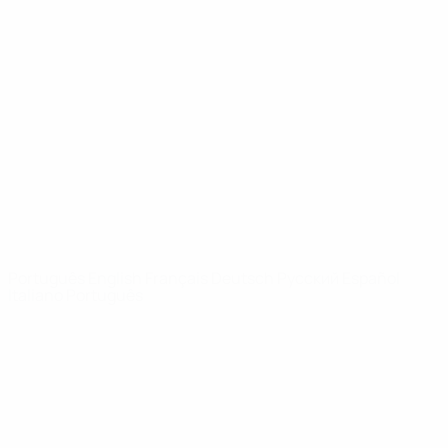
Vídeos
História
Notícias
Sobre
SITES' DA
REDE UEFA
UEFA.com
Fundação
UEFA
MUDAR IDIOMA
Português
English
Français
Deutsch
Русский
Español
Italiano
Português
Privacidade
Termos e condições
Política de cookies
Definições de cookies