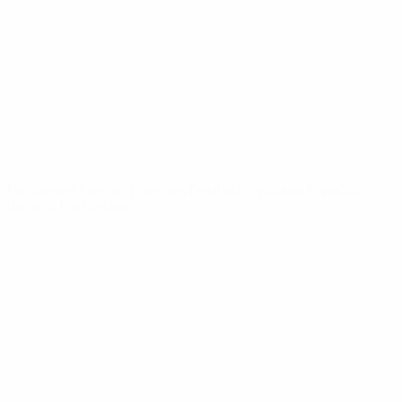
Notícias
Sobre
SITES' DA
REDE UEFA
UEFA.com
Fundação
UEFA
MUDAR IDIOMA
Português
English
Français
Deutsch
Русский
Español
Italiano
Português
Privacidade
Termos e condições
Política de cookies
Definições de cookies