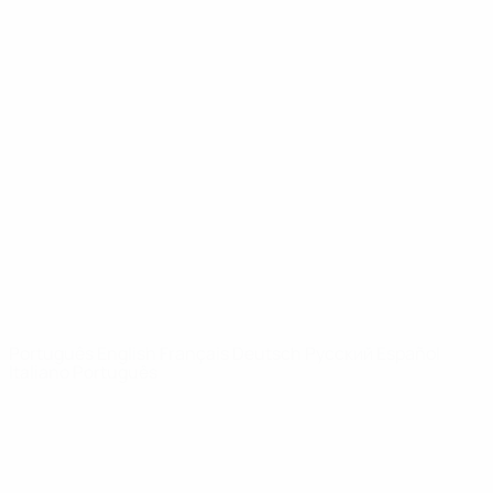
UEFA Youth League
Vídeos
História
Notícias
Sobre
SITES' DA
REDE UEFA
UEFA.com
Fundação
UEFA
MUDAR IDIOMA
Português
English
Français
Deutsch
Русский
Español
Italiano
Português
Privacidade
Termos e condições