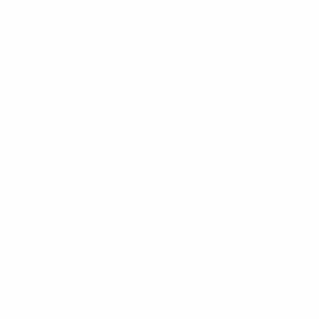
Notícias
Sobre
SITES' DA
REDE UEFA
UEFA.com
Fundação
UEFA
MUDAR IDIOMA
Português
English
Français
Deutsch
Русский
Español
Italiano
Português
Privacidade
Termos e condições
Política de cookies
Definições de cookies