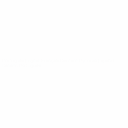
Notícias
Sobre
SITES' DA
REDE UEFA
UEFA.com
Fundação
UEFA
MUDAR IDIOMA
Português
English
Français
Deutsch
Русский
Español
Italiano
Português
Privacidade
Termos e condições
Política de cookies
Definições de cookies