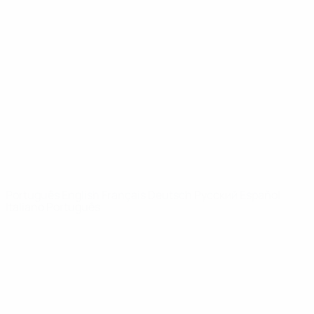
Vídeos
História
Notícias
Sobre
SITES' DA
REDE UEFA
UEFA.com
Fundação
UEFA
MUDAR IDIOMA
Português
English
Français
Deutsch
Русский
Español
Italiano
Português
Privacidade
Termos e condições
Política de cookies
Definições de cookies