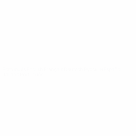
Vídeos
História
Notícias
Sobre
SITES' DA
REDE UEFA
UEFA.com
Fundação
UEFA
MUDAR IDIOMA
Português
English
Français
Deutsch
Русский
Español
Italiano
Português
Privacidade
Termos e condições
Política de cookies
Definições de cookies