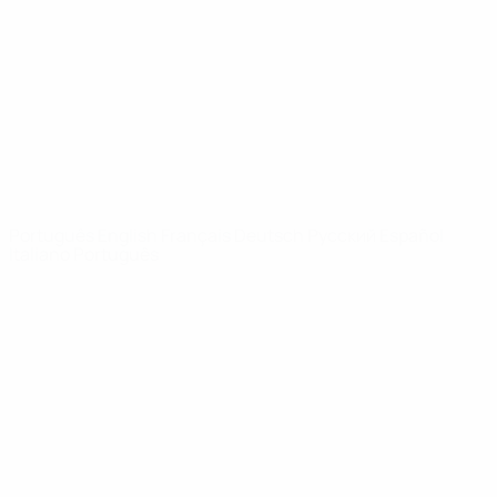
Notícias
Sobre
SITES' DA
REDE UEFA
UEFA.com
Fundação
UEFA
MUDAR IDIOMA
Português
English
Français
Deutsch
Русский
Español
Italiano
Português
Privacidade
Termos e condições
Política de cookies
Definições de cookies