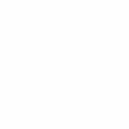
Notícias
Sobre
SITES' DA
REDE UEFA
UEFA.com
Fundação
UEFA
MUDAR IDIOMA
Português
English
Français
Deutsch
Русский
Español
Italiano
Português
Privacidade
Termos e condições
Política de cookies
Definições de cookies