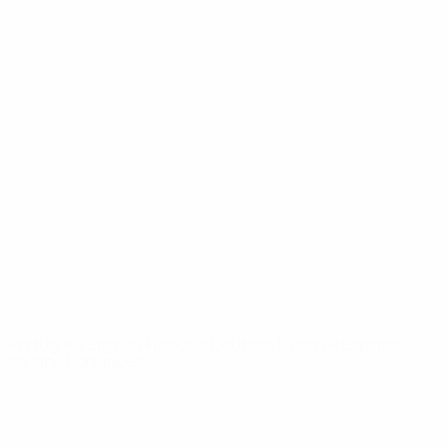
UEFA Youth League
Vídeos
História
Notícias
Sobre
SITES' DA
REDE UEFA
UEFA.com
Fundação
UEFA
MUDAR IDIOMA
Português
English
Français
Deutsch
Русский
Español
Italiano
Português
Privacidade