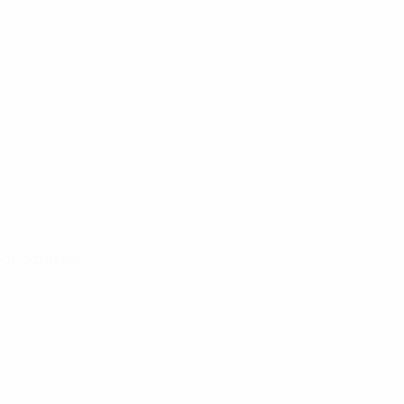
História
Sobre
no
Português