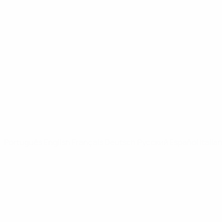
UEFA Youth League
Vídeos
Notícias
SITES' DA REDE UEFA
UEFA.com
Fundação UEFA
MUDAR IDIOMA
Português
English
Français
Deutsch
Русский
Español
Italia
Privacidade
Termos e condições
Política de cookies
Definições de cookies