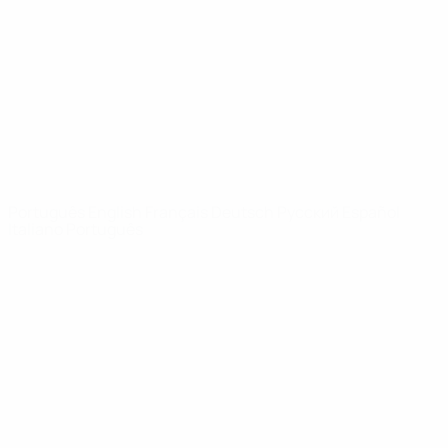
Notícias
Sobre
SITES' DA
REDE UEFA
UEFA.com
Fundação
UEFA
MUDAR IDIOMA
Português
English
Français
Deutsch
Русский
Español
Italiano
Português
Privacidade
Termos e condições
Política de cookies
Definições de cookies