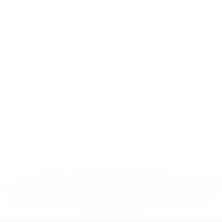
* Suspensa até indicação em contrário. <a
href='https://pt.uefa.com/insideuefa/mediaservices/medi
148df3b7106d-c8b619c60f97-1000--fifa-uefa-suspendem-
equipas-e-seleccoes-russas-de-todas-as-prov/'>Mais
informações</a>