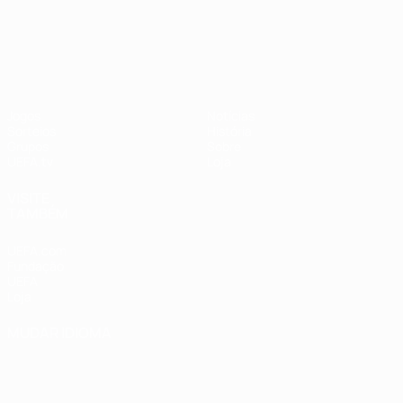
UEFA Nations League
Jogos
Notícias
Sorteios
História
Grupos
Sobre
UEFA.tv
Loja
VISITE
TAMBÉM
UEFA.com
Fundação
UEFA
Loja
MUDAR IDIOMA
Português
English
Français
Deutsch
Русский
Español
Italiano
Português