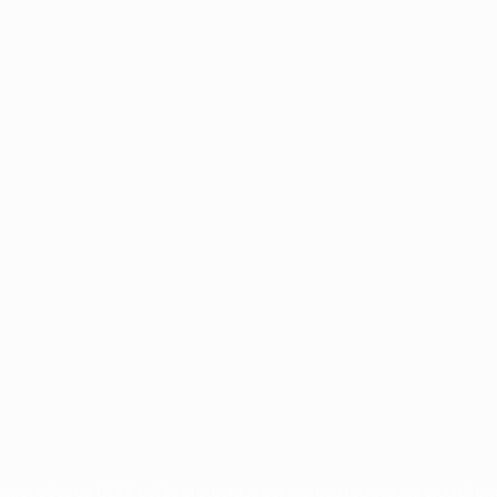
no
Português
ompetições da UEFA estão protegidas por marcas registadas e/ou direi