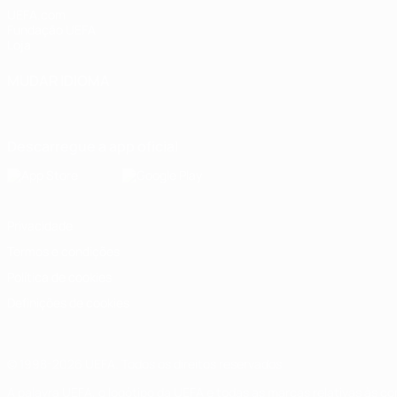
UEFA.com
Fundação UEFA
Loja
MUDAR IDIOMA
Português
English
Français
Deutsch
Русский
Español
Italia
Descarregue a app oficial
Privacidade
Termos e condições
Política de cookies
Definições de cookies
© 1998-2026 UEFA. Todos os direitos reservados
A palavra UEFA, o logótipo da UEFA e todas as marcas relativas às c