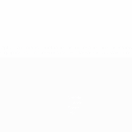
tps://pt.uefa.com/insideuefa/mediaservices/mediareleases/n
equipas-e-seleccoes-russas-de-todas-as-prov/'>Mais info
Notícias
História
Sobre
Loja