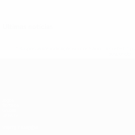
Últimas notícias
* Suspensa até indicação em contrário. <a href='ht
suspendem-
UEFA Nations League
Jogos
Sorteios
Grupos
UEFA.tv
VISITE TAMBÉM