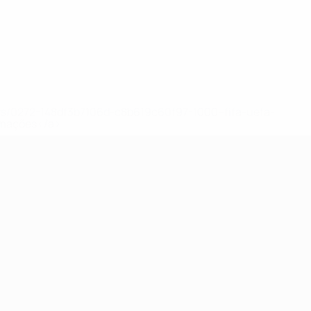
Ver todos
ews/0272-148df3b7106d-c8b619c60f97-1000--fifa-uefa-
rmações</a>