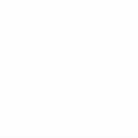
* Suspensa até indicação em contrário. <a
href='https://pt.uefa.com/insideuefa/mediaservices/medi
148df3b7106d-c8b619c60f97-1000--fifa-uefa-suspendem-
equipas-e-seleccoes-russas-de-todas-as-prov/'>Mais
informações</a>