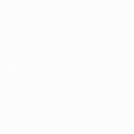
UEFA Nations League
Jogos
Notícias
Sorteios
História
Grupos
Sobre
UEFA.tv
Loja
VISITE
TAMBÉM
UEFA.com
Fundação
UEFA
Loja
MUDAR IDIOMA
Português
English
Français
Deutsch
Русский
Español
Italiano
Português