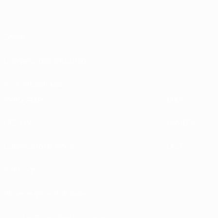
Sobre
Competições em curso
Sustentabilidade
EXPLORAR
MAIS
UEFA.tv
MyUEFA
Calendário de jogos
UC3
Rankings
Bilhetes/Hospitalidade
Loja das Selecções Nacionais