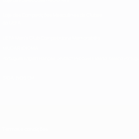
Loja das Competições Masculinas de Clubes
da UEFA
UEFA Men's Club Competitions Memorabilia
MUDAR IDIOMA
Português
English
Français
Deutsch
Русский
Español
Italiano
Portug
SIGA-NOS EM
Termos e condições