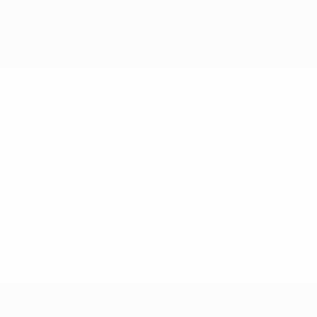
Obtenha
ews/0272-148df3b7106d-c8b619c60f97-1000--fifa-uefa-
rmações</a>