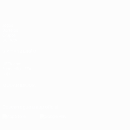
Jogos
Sorteios
Grupos
UEFA.tv
VISITE TAMBÉM
UEFA.com
Fundação UEFA
Loja
MUDAR IDIOMA
Português
English
Français
Deutsch
Русский
Español
Italia
Descarregue a app oficial