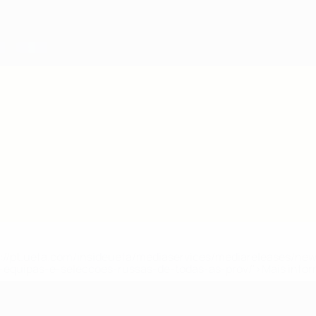
tps://pt.uefa.com/insideuefa/mediaservices/mediareleases/n
equipas-e-seleccoes-russas-de-todas-as-prov/'>Mais info