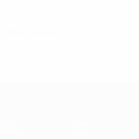
Últimas notícias
* Suspensa até indicação em contrário. <a
href='https://pt.uefa.com/insideuefa/mediaservices/medi
148df3b7106d-c8b619c60f97-1000--fifa-uefa-suspendem-
equipas-e-seleccoes-russas-de-todas-as-prov/'>Mais
informações</a>
UEFA Nations League
Jogos
Notícias
Sorteios
História
Grupos
Sobre