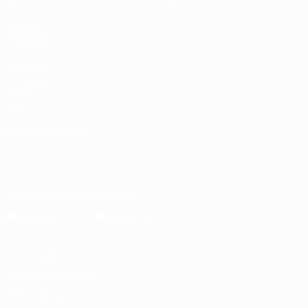
UEFA.tv
Loja
VISITE
TAMBÉM
UEFA.com
Fundação
UEFA
Loja
MUDAR IDIOMA
Português
English
Français
Deutsch
Русский
Español
Italiano
Português
Descarregue a app oficial
Privacidade
Termos e condições
Política de cookies