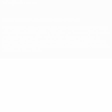
Definições de cookies
© 1998-2026 UEFA. Todos os direitos reservados
A palavra UEFA, o logótipo da UEFA e todas as marcas relativas às
competições da UEFA estão protegidas por marcas registadas e/ou
direitos de autor da UEFA. As referidas marcas registadas não
podem ser utilizadas para qualquer fim comercial. A utilização do
UEFA.com implica o seu acordo com os Termos e Condições, e com
a Política de Privacidade.