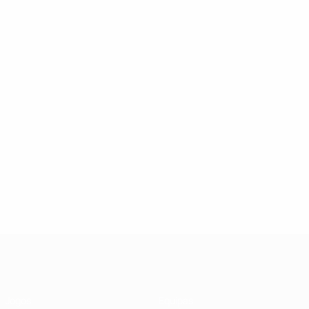
UEFA Futsal Champions League
Jogos
Equipas