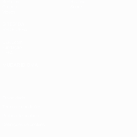
Sorteios
História
Grupos
Sobre
Vídeos
SITES' DA
REDE UEFA
UEFA.com
Fundação
UEFA
MUDAR IDIOMA
Português
English
Français
Deutsch
Русский
Español
Italiano
Português
Privacidade
Termos e condições
Política de cookies
Definições de cookies