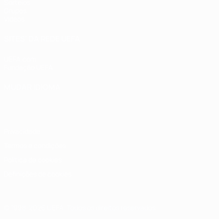
Sorteios
Grupos
Vídeos
SITES' DA REDE UEFA
UEFA.com
Fundação UEFA
MUDAR IDIOMA
Português
English
Français
Deutsch
Русский
Español
Italia
Privacidade
Termos e condições
Política de cookies
Definições de cookies
© 1998-2026 UEFA. Todos os direitos reservados