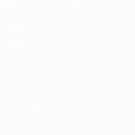
Sorteios
História
Grupos
Sobre
Vídeos
SITES' DA
REDE UEFA
UEFA.com
Fundação
UEFA
MUDAR IDIOMA
Português
English
Français
Deutsch
Русский
Español
Italiano
Português
Privacidade
Termos e condições
Política de cookies
Definições de cookies