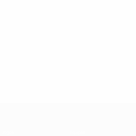
UEFA Futsal Champions League
Jogos
Equipas