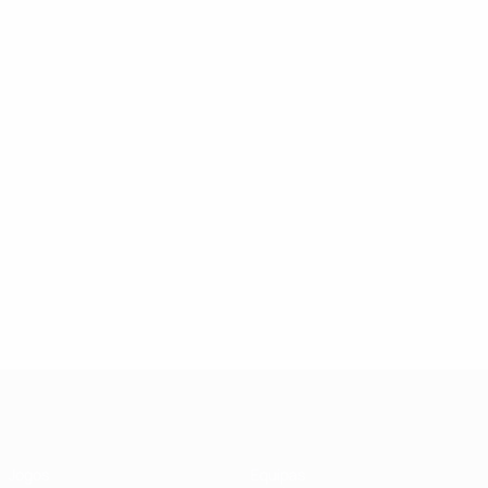
UEFA Futsal Champions League
Jogos
Equipas