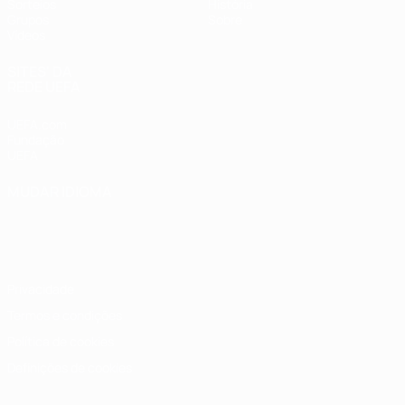
Sorteios
História
Grupos
Sobre
Vídeos
SITES' DA
REDE UEFA
UEFA.com
Fundação
UEFA
MUDAR IDIOMA
Português
English
Français
Deutsch
Русский
Español
Italiano
Português
Privacidade
Termos e condições
Política de cookies
Definições de cookies