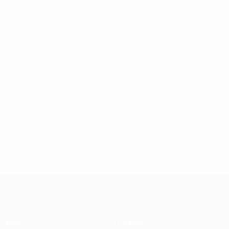
UEFA Futsal Champions League
Jogos
Equipas