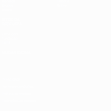
Sorteios
História
Grupos
Sobre
Vídeos
SITES' DA
REDE UEFA
UEFA.com
Fundação
UEFA
MUDAR IDIOMA
Português
English
Français
Deutsch
Русский
Español
Italiano
Português
Privacidade
Termos e condições
Política de cookies
Definições de cookies