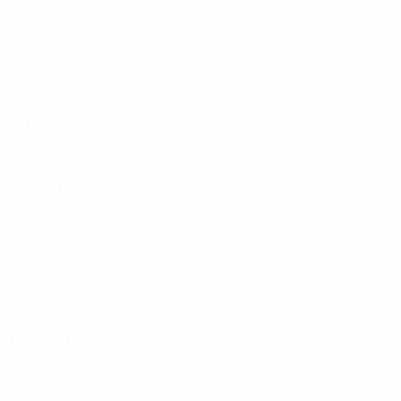
Sorteios
História
Grupos
Sobre
Vídeos
SITES' DA
REDE UEFA
UEFA.com
Fundação
UEFA
MUDAR IDIOMA
Português
English
Français
Deutsch
Русский
Español
Italiano
Português
Privacidade
Termos e condições
Política de cookies
Definições de cookies