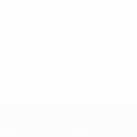
UEFA Futsal Champions League
Jogos
Equipas