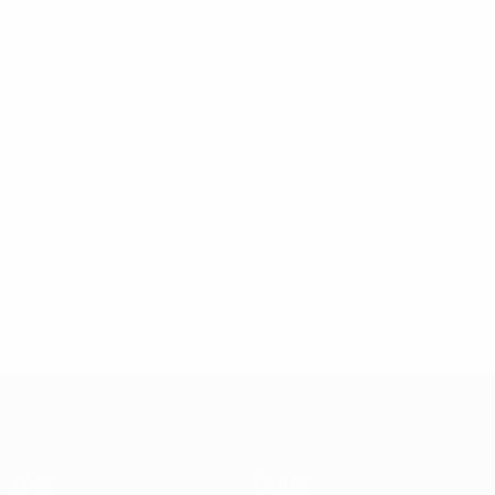
UEFA Futsal Champions League
Jogos
Equipas