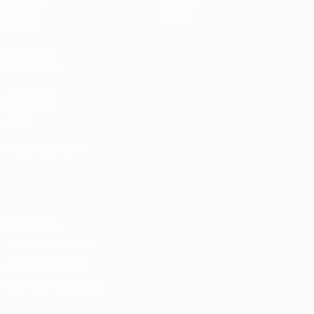
Sorteios
História
Grupos
Sobre
Vídeos
SITES' DA
REDE UEFA
UEFA.com
Fundação
UEFA
MUDAR IDIOMA
Português
English
Français
Deutsch
Русский
Español
Italiano
Português
Privacidade
Termos e condições
Política de cookies
Definições de cookies