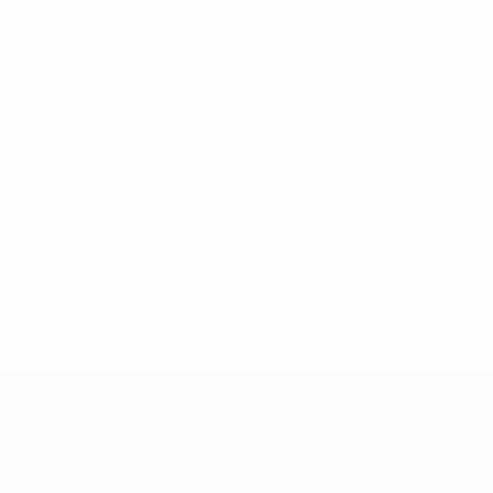
UEFA Futsal Champions League
Jogos
Equipas