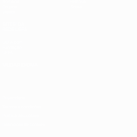
Sorteios
História
Grupos
Sobre
Vídeos
SITES' DA
REDE UEFA
UEFA.com
Fundação
UEFA
MUDAR IDIOMA
Português
English
Français
Deutsch
Русский
Español
Italiano
Português
Privacidade
Termos e condições
Política de cookies
Definições de cookies