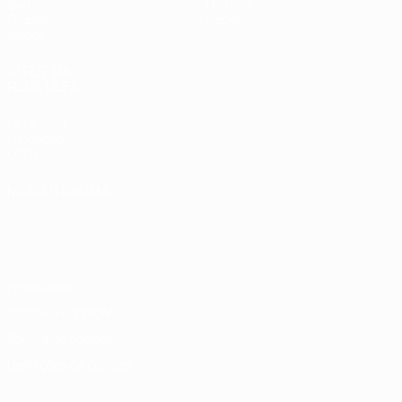
Sorteios
História
Grupos
Sobre
Vídeos
SITES' DA
REDE UEFA
UEFA.com
Fundação
UEFA
MUDAR IDIOMA
Português
English
Français
Deutsch
Русский
Español
Italiano
Português
Privacidade
Termos e condições
Política de cookies
Definições de cookies