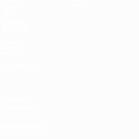
Sorteios
História
Grupos
Sobre
Vídeos
SITES' DA
REDE UEFA
UEFA.com
Fundação
UEFA
MUDAR IDIOMA
Português
English
Français
Deutsch
Русский
Español
Italiano
Português
Privacidade
Termos e condições
Política de cookies
Definições de cookies