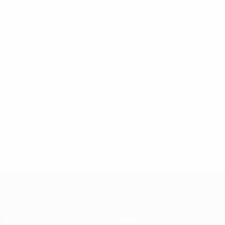
UEFA Futsal Champions League
Jogos
Equipas