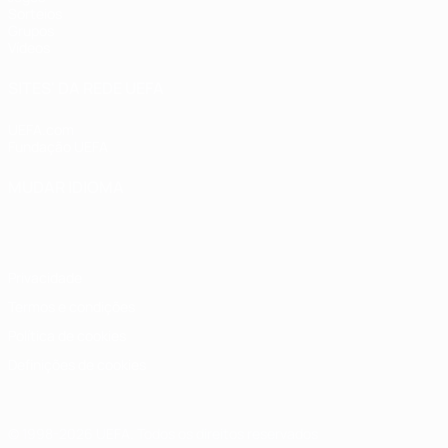
Sorteios
Grupos
Vídeos
SITES' DA REDE UEFA
UEFA.com
Fundação UEFA
MUDAR IDIOMA
Português
English
Français
Deutsch
Русский
Español
Italia
Privacidade
Termos e condições
Política de cookies
Definições de cookies
© 1998-2026 UEFA. Todos os direitos reservados