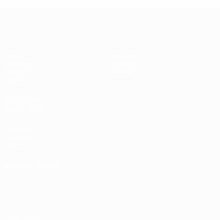
UEFA Futsal Champions League
Jogos
Equipas
Sorteios
História
Grupos
Sobre
Vídeos
SITES' DA
REDE UEFA
UEFA.com
Fundação
UEFA
MUDAR IDIOMA
Português
English
Français
Deutsch
Русский
Español
Italiano
Português
Privacidade