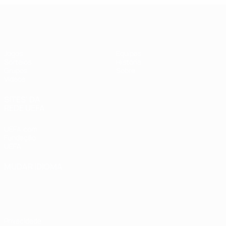
UEFA Futsal Champions League
Jogos
Equipas
Sorteios
História
Grupos
Sobre
Vídeos
SITES' DA
REDE UEFA
UEFA.com
Fundação
UEFA
MUDAR IDIOMA
Português
English
Français
Deutsch
Русский
Español
Italiano
Português
Privacidade