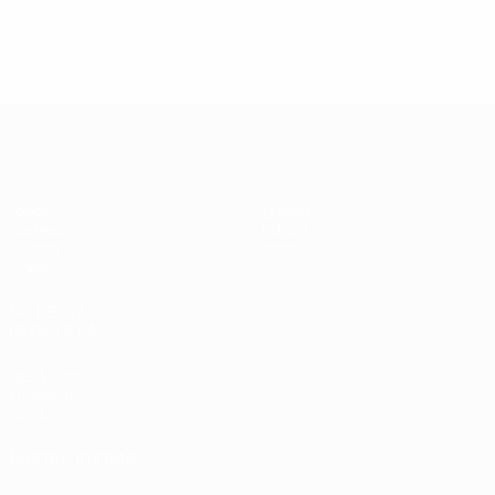
UEFA Futsal Champions League
Jogos
Equipas
Sorteios
História
Grupos
Sobre
Vídeos
SITES' DA
REDE UEFA
UEFA.com
Fundação
UEFA
MUDAR IDIOMA
Português
English
Français
Deutsch
Русский
Español