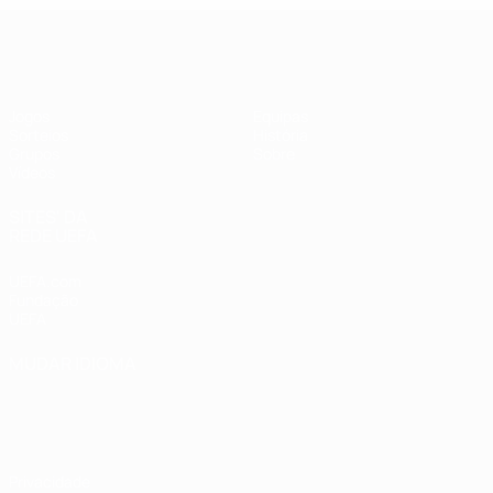
UEFA Futsal Champions League
Jogos
Equipas
Sorteios
História
Grupos
Sobre
Vídeos
SITES' DA
REDE UEFA
UEFA.com
Fundação
UEFA
MUDAR IDIOMA
Português
English
Français
Deutsch
Русский
Español
Italiano
Português
Privacidade