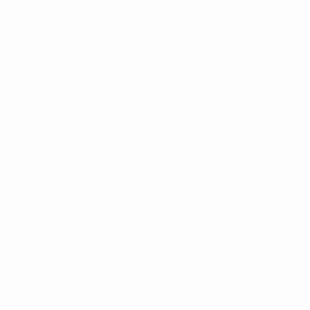
Sorteios
História
Grupos
Sobre
Vídeos
SITES' DA
REDE UEFA
UEFA.com
Fundação
UEFA
MUDAR IDIOMA
Português
English
Français
Deutsch
Русский
Español
Italiano
Português
Privacidade
Termos e condições
Política de cookies
Definições de cookies