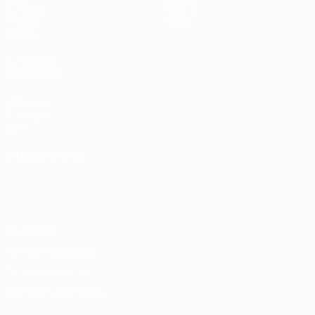
Sorteios
História
Grupos
Sobre
Vídeos
SITES' DA
REDE UEFA
UEFA.com
Fundação
UEFA
MUDAR IDIOMA
Português
English
Français
Deutsch
Русский
Español
Italiano
Português
Privacidade
Termos e condições
Política de cookies
Definições de cookies