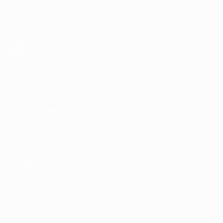
Sorteios
História
Grupos
Sobre
Vídeos
SITES' DA
REDE UEFA
UEFA.com
Fundação
UEFA
MUDAR IDIOMA
Português
English
Français
Deutsch
Русский
Español
Italiano
Português
Privacidade
Termos e condições
Política de cookies
Definições de cookies