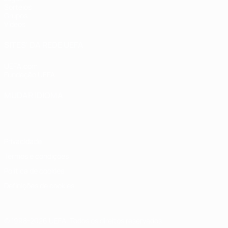
Sorteios
Grupos
Vídeos
SITES' DA REDE UEFA
UEFA.com
Fundação UEFA
MUDAR IDIOMA
Português
English
Français
Deutsch
Русский
Español
Italia
Privacidade
Termos e condições
Política de cookies
Definições de cookies
© 1998-2026 UEFA. Todos os direitos reservados